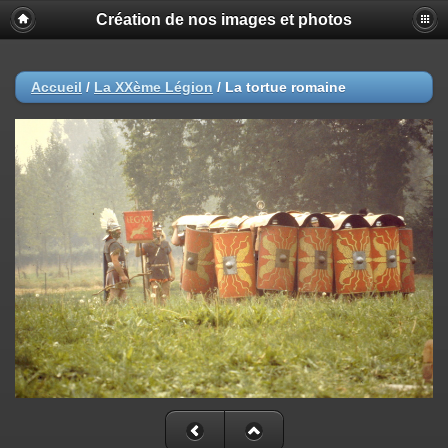
Création de nos images et photos
Accueil
/
La XXème Légion
/
La tortue romaine