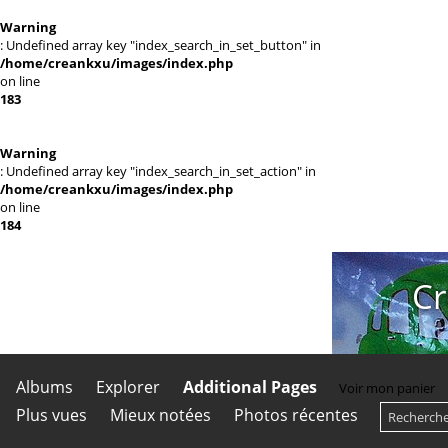
Warning
: Undefined array key "index_search_in_set_button" in
/home/creankxu/images/index.php
on line
183
Warning
: Undefined array key "index_search_in_set_action" in
/home/creankxu/images/index.php
on line
184
Cr
Albums
Explorer
Additional Pages
Voir mon panier
Plus vues
Mieux notées
Photos récentes