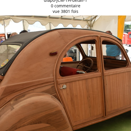
diapo-JCM-TH-detail-1
0 commentaire
vue 3801 fois